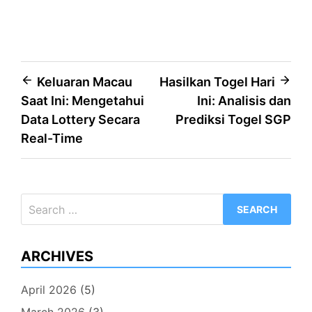
Post
Keluaran Macau
Hasilkan Togel Hari
Saat Ini: Mengetahui
Ini: Analisis dan
navigation
Data Lottery Secara
Prediksi Togel SGP
Real-Time
Search
for:
ARCHIVES
April 2026
(5)