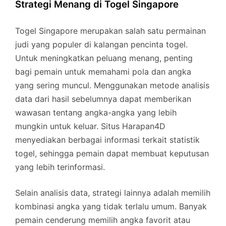
Strategi Menang di Togel Singapore
Togel Singapore merupakan salah satu permainan
judi yang populer di kalangan pencinta togel.
Untuk meningkatkan peluang menang, penting
bagi pemain untuk memahami pola dan angka
yang sering muncul. Menggunakan metode analisis
data dari hasil sebelumnya dapat memberikan
wawasan tentang angka-angka yang lebih
mungkin untuk keluar. Situs Harapan4D
menyediakan berbagai informasi terkait statistik
togel, sehingga pemain dapat membuat keputusan
yang lebih terinformasi.
Selain analisis data, strategi lainnya adalah memilih
kombinasi angka yang tidak terlalu umum. Banyak
pemain cenderung memilih angka favorit atau