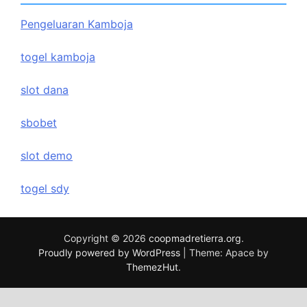
Pengeluaran Kamboja
togel kamboja
slot dana
sbobet
slot demo
togel sdy
Copyright © 2026
coopmadretierra.org
.
Proudly powered by WordPress
|
Theme: Apace by
ThemezHut
.