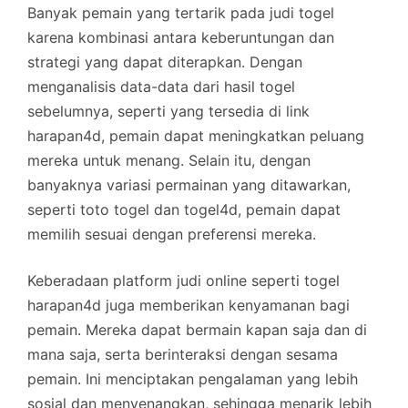
Banyak pemain yang tertarik pada judi togel
karena kombinasi antara keberuntungan dan
strategi yang dapat diterapkan. Dengan
menganalisis data-data dari hasil togel
sebelumnya, seperti yang tersedia di link
harapan4d, pemain dapat meningkatkan peluang
mereka untuk menang. Selain itu, dengan
banyaknya variasi permainan yang ditawarkan,
seperti toto togel dan togel4d, pemain dapat
memilih sesuai dengan preferensi mereka.
Keberadaan platform judi online seperti togel
harapan4d juga memberikan kenyamanan bagi
pemain. Mereka dapat bermain kapan saja dan di
mana saja, serta berinteraksi dengan sesama
pemain. Ini menciptakan pengalaman yang lebih
sosial dan menyenangkan, sehingga menarik lebih