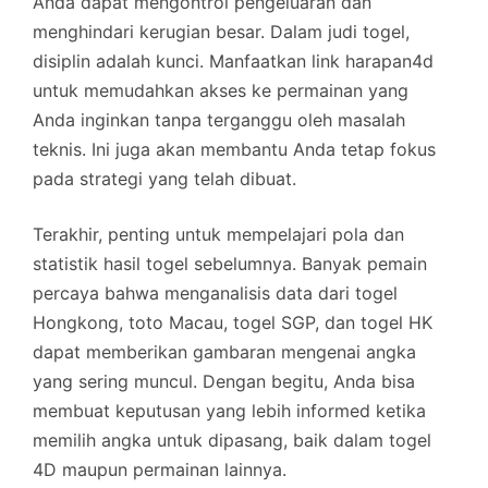
Anda dapat mengontrol pengeluaran dan
menghindari kerugian besar. Dalam judi togel,
disiplin adalah kunci. Manfaatkan link harapan4d
untuk memudahkan akses ke permainan yang
Anda inginkan tanpa terganggu oleh masalah
teknis. Ini juga akan membantu Anda tetap fokus
pada strategi yang telah dibuat.
Terakhir, penting untuk mempelajari pola dan
statistik hasil togel sebelumnya. Banyak pemain
percaya bahwa menganalisis data dari togel
Hongkong, toto Macau, togel SGP, dan togel HK
dapat memberikan gambaran mengenai angka
yang sering muncul. Dengan begitu, Anda bisa
membuat keputusan yang lebih informed ketika
memilih angka untuk dipasang, baik dalam togel
4D maupun permainan lainnya.