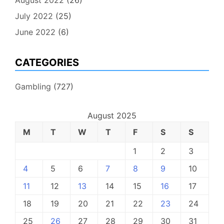
August 2022
(26)
July 2022
(25)
June 2022
(6)
CATEGORIES
Gambling
(727)
August 2025
M
T
W
T
F
S
S
1
2
3
4
5
6
7
8
9
10
11
12
13
14
15
16
17
18
19
20
21
22
23
24
25
26
27
28
29
30
31