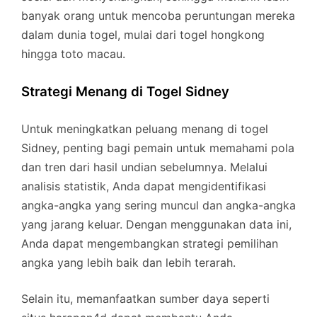
banyak orang untuk mencoba peruntungan mereka
dalam dunia togel, mulai dari togel hongkong
hingga toto macau.
Strategi Menang di Togel Sidney
Untuk meningkatkan peluang menang di togel
Sidney, penting bagi pemain untuk memahami pola
dan tren dari hasil undian sebelumnya. Melalui
analisis statistik, Anda dapat mengidentifikasi
angka-angka yang sering muncul dan angka-angka
yang jarang keluar. Dengan menggunakan data ini,
Anda dapat mengembangkan strategi pemilihan
angka yang lebih baik dan lebih terarah.
Selain itu, memanfaatkan sumber daya seperti