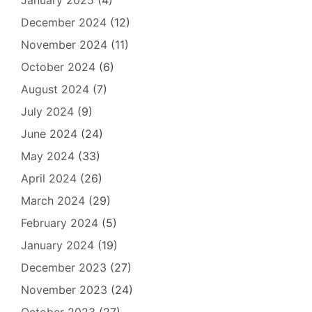
January 2025
(4)
December 2024
(12)
November 2024
(11)
October 2024
(6)
August 2024
(7)
July 2024
(9)
June 2024
(24)
May 2024
(33)
April 2024
(26)
March 2024
(29)
February 2024
(5)
January 2024
(19)
December 2023
(27)
November 2023
(24)