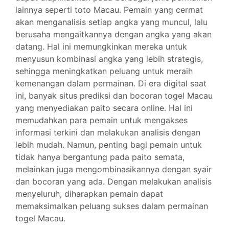
lainnya seperti toto Macau. Pemain yang cermat
akan menganalisis setiap angka yang muncul, lalu
berusaha mengaitkannya dengan angka yang akan
datang. Hal ini memungkinkan mereka untuk
menyusun kombinasi angka yang lebih strategis,
sehingga meningkatkan peluang untuk meraih
kemenangan dalam permainan. Di era digital saat
ini, banyak situs prediksi dan bocoran togel Macau
yang menyediakan paito secara online. Hal ini
memudahkan para pemain untuk mengakses
informasi terkini dan melakukan analisis dengan
lebih mudah. Namun, penting bagi pemain untuk
tidak hanya bergantung pada paito semata,
melainkan juga mengombinasikannya dengan syair
dan bocoran yang ada. Dengan melakukan analisis
menyeluruh, diharapkan pemain dapat
memaksimalkan peluang sukses dalam permainan
togel Macau.