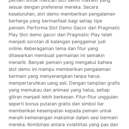
pemain untuk mencari slot demo maxwin yang
sesuai dengan preferensi mereka. Secara
keseluruhan, slot demo memberikan pengalaman
berharga yang bermanfaat bagi setiap tipe
pemain. Performa Slot Demo Gacor dari Pragmatic
Play Slot demo gacor dari Pragmatic Play telah
menjadi sorotan di kalangan penggemar judi
online. Keberagaman tema dan fitur yang
ditawarkan membuat permainan ini semakin
menarik. Banyak pemain yang mengakui bahwa
slot demo ini mampu memberikan pengalaman
bermain yang menyenangkan tanpa harus
mempertaruhkan uang asli. Dengan tampilan grafis
yang memukau dan animasi yang halus, setiap
giliran menjadi lebih berkesan. Fitur-fitur unggulan
seperti bonus putaran gratis dan simbol liar
memberikan kesempatan kepada pemain untuk
meraih kemenangan maksimal dalam sesi bermain
mereka. Kombinasi antara volatilitas yang pas dan