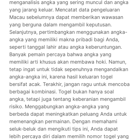
menganalisis angka yang sering muncul dan angka
yang jarang keluar. Mencatat data pengeluaran
Macau sebelumnya dapat memberikan wawasan
yang berguna dalam mengambil keputusan.
Selanjutnya, pertimbangkan menggunakan angka-
angka yang memiliki makna pribadi bagi Anda,
seperti tanggal lahir atau angka keberuntungan.
Banyak pemain percaya bahwa angka yang
memiliki arti khusus akan membawa hoki. Namun,
tetap ingat untuk tidak sepenuhnya mengandalkan
angka-angka ini, karena hasil keluaran togel
bersifat acak. Terakhir, jangan ragu untuk mencoba
berbagai kombinasi. Togel bukan hanya soal
angka, tetapi juga tentang keberanian mengambil
risiko. Menggabungkan angka-angka yang
berbeda dapat meningkatkan peluang Anda untuk
memenangkan permainan. Dengan memahami
seluk-beluk dan mengikuti tips ini, Anda dapat
lebih percaya diri dalam memilih nomor togel yang