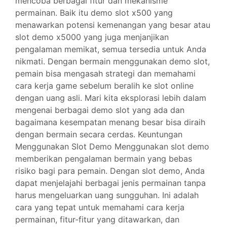
mencoba berbagai fitur dan mekanisme
permainan. Baik itu demo slot x500 yang
menawarkan potensi kemenangan yang besar atau
slot demo x5000 yang juga menjanjikan
pengalaman memikat, semua tersedia untuk Anda
nikmati. Dengan bermain menggunakan demo slot,
pemain bisa mengasah strategi dan memahami
cara kerja game sebelum beralih ke slot online
dengan uang asli. Mari kita eksplorasi lebih dalam
mengenai berbagai demo slot yang ada dan
bagaimana kesempatan menang besar bisa diraih
dengan bermain secara cerdas. Keuntungan
Menggunakan Slot Demo Menggunakan slot demo
memberikan pengalaman bermain yang bebas
risiko bagi para pemain. Dengan slot demo, Anda
dapat menjelajahi berbagai jenis permainan tanpa
harus mengeluarkan uang sungguhan. Ini adalah
cara yang tepat untuk memahami cara kerja
permainan, fitur-fitur yang ditawarkan, dan