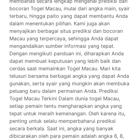
membahas secara lengkap mengenai prediksi dan
bocoran Togel Macau, mulai dari angka main, syair
terbaru, hingga paito yang dapat membantu Anda
dalam menentukan pilihan. Kami juga akan
menyajikan berbagai situs prediksi dan bocoran
Macau yang terpercaya, sehingga Anda dapat
mengandalkan sumber informasi yang tepat.
Dengan mengikuti panduan ini, diharapkan Anda
dapat membuat keputusan yang lebih baik dan
cerdas saat memainkan Togel Macau. Mari kita
telusuri bersama berbagai angka yang dapat Anda
gunakan, serta syair yang mungkin akan membuka
peluang baru dalam permainan Anda. Prediksi
Togel Macau Terkini Dalam dunia togel Macau,
setiap pemain tentu mengharapkan angka yang
tepat untuk meraih kemenangan. Oleh karena itu,
penting untuk selalu memperbaharui prediksi
secara berkala. Saat ini, angka yang banyak
dibicarakan oleh para pemain adalah angka 6, 8,