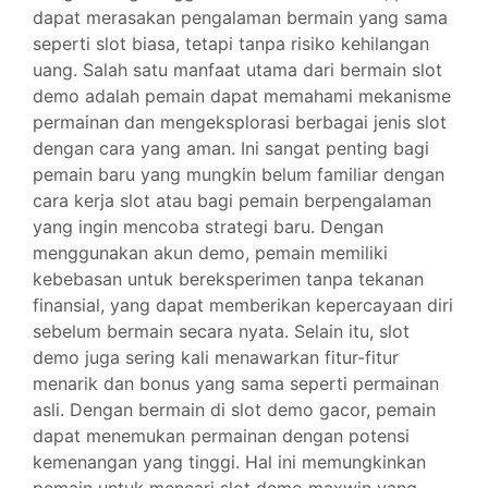
dapat merasakan pengalaman bermain yang sama
seperti slot biasa, tetapi tanpa risiko kehilangan
uang. Salah satu manfaat utama dari bermain slot
demo adalah pemain dapat memahami mekanisme
permainan dan mengeksplorasi berbagai jenis slot
dengan cara yang aman. Ini sangat penting bagi
pemain baru yang mungkin belum familiar dengan
cara kerja slot atau bagi pemain berpengalaman
yang ingin mencoba strategi baru. Dengan
menggunakan akun demo, pemain memiliki
kebebasan untuk bereksperimen tanpa tekanan
finansial, yang dapat memberikan kepercayaan diri
sebelum bermain secara nyata. Selain itu, slot
demo juga sering kali menawarkan fitur-fitur
menarik dan bonus yang sama seperti permainan
asli. Dengan bermain di slot demo gacor, pemain
dapat menemukan permainan dengan potensi
kemenangan yang tinggi. Hal ini memungkinkan