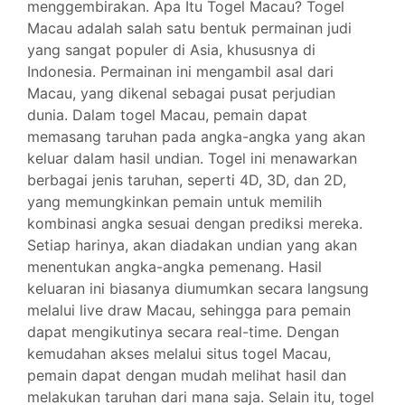
menggembirakan. Apa Itu Togel Macau? Togel
Macau adalah salah satu bentuk permainan judi
yang sangat populer di Asia, khususnya di
Indonesia. Permainan ini mengambil asal dari
Macau, yang dikenal sebagai pusat perjudian
dunia. Dalam togel Macau, pemain dapat
memasang taruhan pada angka-angka yang akan
keluar dalam hasil undian. Togel ini menawarkan
berbagai jenis taruhan, seperti 4D, 3D, dan 2D,
yang memungkinkan pemain untuk memilih
kombinasi angka sesuai dengan prediksi mereka.
Setiap harinya, akan diadakan undian yang akan
menentukan angka-angka pemenang. Hasil
keluaran ini biasanya diumumkan secara langsung
melalui live draw Macau, sehingga para pemain
dapat mengikutinya secara real-time. Dengan
kemudahan akses melalui situs togel Macau,
pemain dapat dengan mudah melihat hasil dan
melakukan taruhan dari mana saja. Selain itu, togel