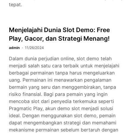
tepat.
Menjelajahi Dunia Slot Demo: Free
Play, Gacor, dan Strategi Menang!
admin
11/26/2024
Dalam dunia perjudian online, slot demo telah
menjadi salah satu cara terbaik untuk menjelajahi
berbagai permainan tanpa harus mengeluarkan
uang. Permainan ini menawarkan pengalaman
bermain yang seru dan menggembirakan, tanpa
risiko finansial. Bagi para pemain yang ingin
mencoba slot dari penyedia terkemuka seperti
Pragmatic Play, akun demo slot menjadi solusi
ideal. Dengan menggunakan slot demo, pemain
dapat mengembangkan strategi dan memahami
mekanisme permainan sebelum bertaruh dengan