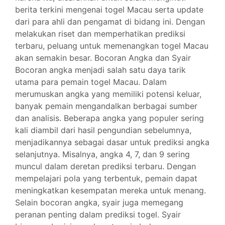
berita terkini mengenai togel Macau serta update
dari para ahli dan pengamat di bidang ini. Dengan
melakukan riset dan memperhatikan prediksi
terbaru, peluang untuk memenangkan togel Macau
akan semakin besar. Bocoran Angka dan Syair
Bocoran angka menjadi salah satu daya tarik
utama para pemain togel Macau. Dalam
merumuskan angka yang memiliki potensi keluar,
banyak pemain mengandalkan berbagai sumber
dan analisis. Beberapa angka yang populer sering
kali diambil dari hasil pengundian sebelumnya,
menjadikannya sebagai dasar untuk prediksi angka
selanjutnya. Misalnya, angka 4, 7, dan 9 sering
muncul dalam deretan prediksi terbaru. Dengan
mempelajari pola yang terbentuk, pemain dapat
meningkatkan kesempatan mereka untuk menang.
Selain bocoran angka, syair juga memegang
peranan penting dalam prediksi togel. Syair