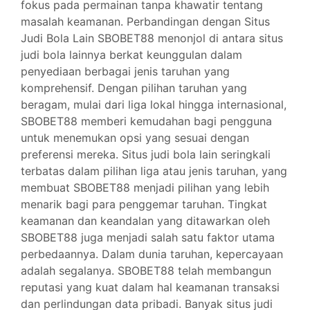
fokus pada permainan tanpa khawatir tentang
masalah keamanan. Perbandingan dengan Situs
Judi Bola Lain SBOBET88 menonjol di antara situs
judi bola lainnya berkat keunggulan dalam
penyediaan berbagai jenis taruhan yang
komprehensif. Dengan pilihan taruhan yang
beragam, mulai dari liga lokal hingga internasional,
SBOBET88 memberi kemudahan bagi pengguna
untuk menemukan opsi yang sesuai dengan
preferensi mereka. Situs judi bola lain seringkali
terbatas dalam pilihan liga atau jenis taruhan, yang
membuat SBOBET88 menjadi pilihan yang lebih
menarik bagi para penggemar taruhan. Tingkat
keamanan dan keandalan yang ditawarkan oleh
SBOBET88 juga menjadi salah satu faktor utama
perbedaannya. Dalam dunia taruhan, kepercayaan
adalah segalanya. SBOBET88 telah membangun
reputasi yang kuat dalam hal keamanan transaksi
dan perlindungan data pribadi. Banyak situs judi