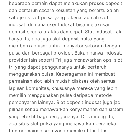
beberapa pemain dapat melakukan proses deposit
dan bertaruh secara kesulitan yang berarti. Salah
satu jenis slot pulsa yang dikenal adalah slot
indosat, di mana user Indosat bisa melakukan
deposit secara praktis dan cepat. Slot Indosat Tak
hanya itu, ada juga slot deposit pulsa yang
memberikan user untuk menyetor setoran dengan
pulsa dari berbagai provider. Bukan hanya Indosat,
provider lain seperti Tri juga menawarkan opsi slot
tri yang dapat penggunanya untuk bertaruh
menggunakan pulsa. Keberagaman ini membuat
permainan slot lebih mudah diakses oleh semua
lapisan komunitas, khususnya mereka yang lebih
memilih menggunakan pulsa daripada metode
pembayaran lainnya. Slot deposit indosat juga jadi
pilihan sebab menawarkan kenyamanan dan sistem
yang efektif bagi penggunanya. Di samping itu,
ada situs slot pulsa yang menawarkan beraneka
tipe permainan seru yang memiliki fitur-fitur