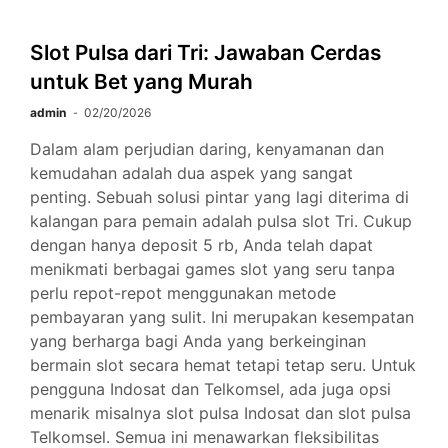
Slot Pulsa dari Tri: Jawaban Cerdas
untuk Bet yang Murah
admin
02/20/2026
Dalam alam perjudian daring, kenyamanan dan
kemudahan adalah dua aspek yang sangat
penting. Sebuah solusi pintar yang lagi diterima di
kalangan para pemain adalah pulsa slot Tri. Cukup
dengan hanya deposit 5 rb, Anda telah dapat
menikmati berbagai games slot yang seru tanpa
perlu repot-repot menggunakan metode
pembayaran yang sulit. Ini merupakan kesempatan
yang berharga bagi Anda yang berkeinginan
bermain slot secara hemat tetapi tetap seru. Untuk
pengguna Indosat dan Telkomsel, ada juga opsi
menarik misalnya slot pulsa Indosat dan slot pulsa
Telkomsel. Semua ini menawarkan fleksibilitas