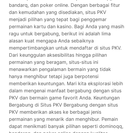
bandarq, dan poker online. Dengan berbagai fitur
dan kemudahan yang disediakan, situs PKV
menjadi pilihan yang tepat bagi penggemar
permainan kartu dan kasino. Bagi Anda yang masih
ragu untuk bergabung, berikut ini adalah lima
alasan kuat mengapa Anda sebaiknya
mempertimbangkan untuk mendaftar di situs PKV.
Dari keunggulan aksesibilitas hingga pilihan
permainan yang beragam, situs-situs ini
menawarkan pengalaman bermain yang tidak
hanya menghibur tetapi juga berpotensi
memberikan keuntungan. Mari kita eksplorasi lebih
dalam mengenai manfaat bergabung dengan situs
PKV dan bermain game favorit Anda. Keuntungan
Bergabung di Situs PKV Bergabung dengan situs
PKV memberikan akses ke berbagai jenis
permainan yang menarik dan menghibur. Pemain
dapat menikmati banyak pilihan seperti dominoqq,