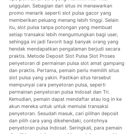
unggulan. Sebagian dari situs ini menawarkan
promo menarik seperti slot pulsa gacor yang
memberikan peluang menang lebih tinggi. Selain
itu, slot pulsa tanpa potongan yang membuat
setiap transaksi lebih menguntungkan bagi user,
sehingga ini jadi favorit bagi banyak orang yang
hendak mendapatkan pengalaman berjudi secara
praktis. Metode Deposit Slot Pulsa Slot Proses
penyetoran di permainan pulsa slot amat gampang
dan praktis. Pertama, pemain perlu memilih situs
slot pulsa yang yakin. Pastikan situs tersebut
mempunyai cara penyetoran pulsa, seperti
permainan penyetoran pulsa Indosat dan Tri.
Kemudian, pemain dapat mendaftar atau log in ke
akun mereka untuk untuk memulai transaksi
penyetoran. Sesudah masuk, cari pilihan deposit
dan pilih cara yang dikehendaki, contohnya
penyetoran pulsa Indosat. Seringkali, para pemain