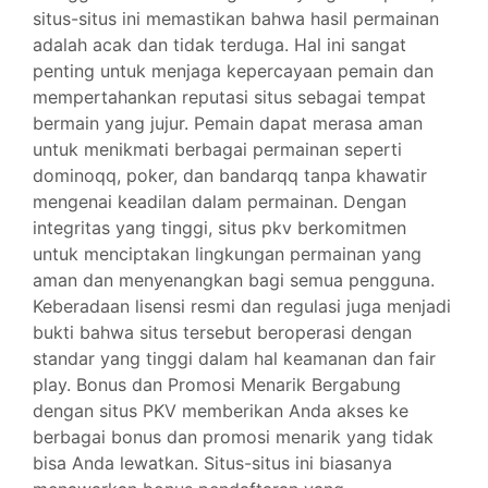
situs-situs ini memastikan bahwa hasil permainan
adalah acak dan tidak terduga. Hal ini sangat
penting untuk menjaga kepercayaan pemain dan
mempertahankan reputasi situs sebagai tempat
bermain yang jujur. Pemain dapat merasa aman
untuk menikmati berbagai permainan seperti
dominoqq, poker, dan bandarqq tanpa khawatir
mengenai keadilan dalam permainan. Dengan
integritas yang tinggi, situs pkv berkomitmen
untuk menciptakan lingkungan permainan yang
aman dan menyenangkan bagi semua pengguna.
Keberadaan lisensi resmi dan regulasi juga menjadi
bukti bahwa situs tersebut beroperasi dengan
standar yang tinggi dalam hal keamanan dan fair
play. Bonus dan Promosi Menarik Bergabung
dengan situs PKV memberikan Anda akses ke
berbagai bonus dan promosi menarik yang tidak
bisa Anda lewatkan. Situs-situs ini biasanya