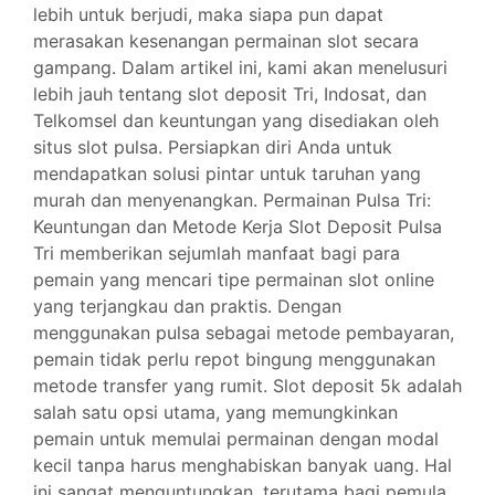
lebih untuk berjudi, maka siapa pun dapat
merasakan kesenangan permainan slot secara
gampang. Dalam artikel ini, kami akan menelusuri
lebih jauh tentang slot deposit Tri, Indosat, dan
Telkomsel dan keuntungan yang disediakan oleh
situs slot pulsa. Persiapkan diri Anda untuk
mendapatkan solusi pintar untuk taruhan yang
murah dan menyenangkan. Permainan Pulsa Tri:
Keuntungan dan Metode Kerja Slot Deposit Pulsa
Tri memberikan sejumlah manfaat bagi para
pemain yang mencari tipe permainan slot online
yang terjangkau dan praktis. Dengan
menggunakan pulsa sebagai metode pembayaran,
pemain tidak perlu repot bingung menggunakan
metode transfer yang rumit. Slot deposit 5k adalah
salah satu opsi utama, yang memungkinkan
pemain untuk memulai permainan dengan modal
kecil tanpa harus menghabiskan banyak uang. Hal
ini sangat menguntungkan, terutama bagi pemula