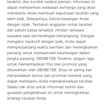
terakhir, dan kondisi cedera pemain. Informasi ini
dapat memberikan wawasan berharga yang akan
membantu Anda membuat keputusan taruhan yang
lebih baik. Selanjutnya, kelola keuangan Anda
dengan bijak. Tentukan anggaran untuk taruhan
dan patuhi batas tersebut. Hindari terbawa
suasana saat pertandingan berlangsung. Dengan
mengatur bankroll dengan baik, Anda dapat
memperpanjang waktu bermain dan meningkatkan
peluang untuk memperoleh keuntungan dalam
jangka panjang. SBOBET88 Terakhir, jangan ragu
untuk memanfaatkan fitur dan promosi yang
ditawarkan oleh SBOBET88. Situs ini sering kali
menyediakan bonus dan promosi menarik yang
dapat membantu Anda memaksimalkan taruhan.
Selalu cek situs untuk informasi terkini dan
gunakan pengetahuan ini untuk meningkatkan
strategi taruhan Anda.