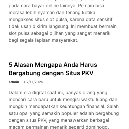
pada cara bayar online lainnya. Pemain bisa
merasa lebih nyaman dan tenang ketika
mengakses situs slot pulsa, karena data sensitif
tidak usah dikirim langsung. Ini membuat bermain
slot pulsa sebagai pilihan yang sangat menarik
bagi segala lapisan masyarakat.
5 Alasan Mengapa Anda Harus
Bergabung dengan Situs PKV
admin
02/17/2026
Dalam era digital saat ini, banyak orang yang
mencari cara baru untuk mengisi waktu luang dan
mungkin mendapatkan keuntungan finansial. Salah
satu opsi yang semakin populer adalah bergabung
dengan situs PKV, yang menawarkan berbagai
macam permainan menarik seperti dominoqq,