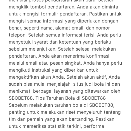
mengklik tombol pendaftaran, Anda akan diminta
untuk mengisi formulir pendaftaran. Pastikan untuk
mengisi semua informasi yang diperlukan dengan
benar, seperti nama, alamat email, dan nomor
telepon. Setelah semua informasi terisi, Anda perlu
menyetujui syarat dan ketentuan yang berlaku
sebelum melanjutkan. Setelah selesai melakukan
pendaftaran, Anda akan menerima konfirmasi
melalui email atau pesan singkat. Anda hanya perlu
mengikuti instruksi yang diberikan untuk
mengaktifkan akun Anda. Setelah akun aktif, Anda
sudah bisa mulai menjelajahi situs judi bola ini dan
menikmati berbagai layanan yang ditawarkan oleh
SBOBET88. Tips Taruhan Bola di SBOBET88
Sebelum melakukan taruhan bola di SBOBET88,
penting untuk melakukan riset menyeluruh tentang
tim dan pemain yang akan bertanding. Pastikan
untuk memeriksa statistik terkini, performa