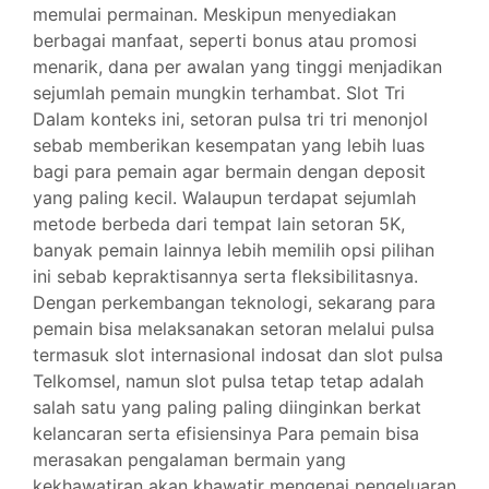
memulai permainan. Meskipun menyediakan
berbagai manfaat, seperti bonus atau promosi
menarik, dana per awalan yang tinggi menjadikan
sejumlah pemain mungkin terhambat. Slot Tri
Dalam konteks ini, setoran pulsa tri tri menonjol
sebab memberikan kesempatan yang lebih luas
bagi para pemain agar bermain dengan deposit
yang paling kecil. Walaupun terdapat sejumlah
metode berbeda dari tempat lain setoran 5K,
banyak pemain lainnya lebih memilih opsi pilihan
ini sebab kepraktisannya serta fleksibilitasnya.
Dengan perkembangan teknologi, sekarang para
pemain bisa melaksanakan setoran melalui pulsa
termasuk slot internasional indosat dan slot pulsa
Telkomsel, namun slot pulsa tetap tetap adalah
salah satu yang paling paling diinginkan berkat
kelancaran serta efisiensinya Para pemain bisa
merasakan pengalaman bermain yang
kekhawatiran akan khawatir mengenai pengeluaran