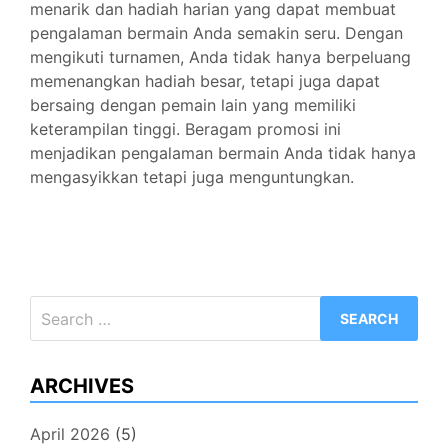
menarik dan hadiah harian yang dapat membuat
pengalaman bermain Anda semakin seru. Dengan
mengikuti turnamen, Anda tidak hanya berpeluang
memenangkan hadiah besar, tetapi juga dapat
bersaing dengan pemain lain yang memiliki
keterampilan tinggi. Beragam promosi ini
menjadikan pengalaman bermain Anda tidak hanya
mengasyikkan tetapi juga menguntungkan.
Search
for:
ARCHIVES
April 2026
(5)