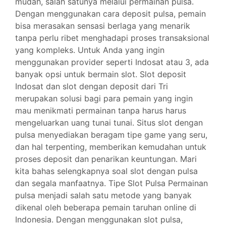
mudah, salah satunya melalui permainan pulsa.
Dengan menggunakan cara deposit pulsa, pemain
bisa merasakan sensasi berlaga yang menarik
tanpa perlu ribet menghadapi proses transaksional
yang kompleks. Untuk Anda yang ingin
menggunakan provider seperti Indosat atau 3, ada
banyak opsi untuk bermain slot. Slot deposit
Indosat dan slot dengan deposit dari Tri
merupakan solusi bagi para pemain yang ingin
mau menikmati permainan tanpa harus harus
mengeluarkan uang tunai tunai. Situs slot dengan
pulsa menyediakan beragam tipe game yang seru,
dan hal terpenting, memberikan kemudahan untuk
proses deposit dan penarikan keuntungan. Mari
kita bahas selengkapnya soal slot dengan pulsa
dan segala manfaatnya. Tipe Slot Pulsa Permainan
pulsa menjadi salah satu metode yang banyak
dikenal oleh beberapa pemain taruhan online di
Indonesia. Dengan menggunakan slot pulsa,